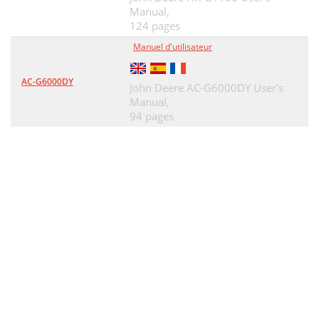
Manual,
Guide d’utilisation 35
35
124 pages
RISQUES ÉLECTRIQUES
36
Manuel d'utilisateur
CONSERVER CES INSTRUCTIONS
37
AC-G6000DY
John Deere AC-G6000DY User's
TOUTE SÉCURITÉ
38
Manual,
94 pages
34-1561 (PR-G7500M)
40
34-1562 (PR-G5500M)
40
34-1574 (PR-G5500M)
40
COMMANDES
41
062104-ENG
42
HUILE DU MOTEUR
43
CAPACITÉ D’HUILE DU MOTEUR
43
RECOMMENDATIONS GÉNÉRALES
44