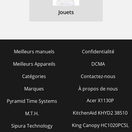
SERVICIO
82
Jouets
MANTENIMIENTO DEL GENERADOR
83
84  ManualdelOperador
84
ALMACENAMIENTO
87
ESPECIFICACIÓNES
88
Meilleurs manuels
Confidentialité
ACCESORIOS
89
Meilleurs Appareils
DCMA
GARANTÍA
90
Catégories
Contactez-nous
ManualdelOperador 91
91
Marques
À propos de nous
92  ManualdelOperador
92
Acer X1130P
Pyramid Time Systems
KitchenAid KHYD2 38510
M.T.H.
King Canopy HC1020PCSL
Sipura Technology