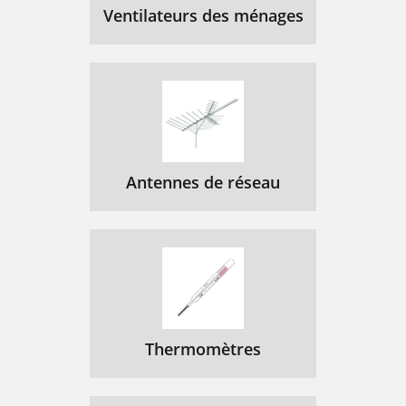
Ventilateurs des ménages
MATERIAS
63
ADVERTENCIA
64
PRECAUCION
64
ManualdelOperador 65
65
DISYUNTOR DE FALLA A TIERRA
66
Antennes de réseau
RIESGOS DE ELECTRICOS
67
68  ManualdelOperador
68
USE ROPA PROTECTORA
69
INSPECCIONES GENERADOR
69
PREPARE PARA EMERGENCIAS
69
Thermomètres
SAFETY SIGNS
71
72  ManualdelOperador
72