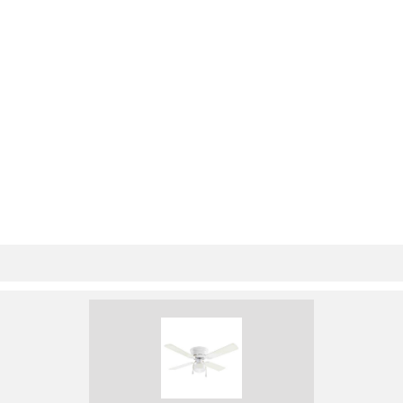
TYPE D’ESSENCE
44
HAUTE ALTITUDE
45
FONCTIONNEMENT
46
DÉPANNAGE
50
ENTRETIEN
51
REMISAGE
56
CARACTÉRISTIQUES
57
ACCESSOIRES
58
GARANTIE
59
60 Guide d’utilisation
60
Guide d’utilisation 61
61
INTRODUCCIÓN
62