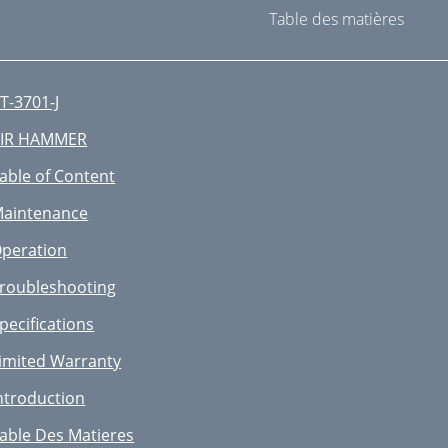
Table des matières
T-3701-J
IR HAMMER
able of Content
aintenance
peration
roubleshooting
pecifications
imited Warranty
ntroduction
able Des Matieres