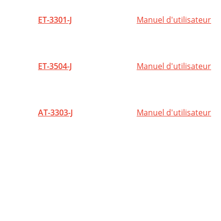
A
ET-3301-J
Manuel d'utilisateur
I
M
ET-3504-J
Manuel d'utilisateur
O
L
AT-3303-J
Manuel d'utilisateur
E
G
#
C
M
A