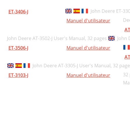
DVERTENCIA
John Deere ET-330
ET-3406-J
PRECAUCION
Dee
Manuel d'utilisateur
nstalación
AT
antenimiento
John Deere AT-3502-J User's Manual,
32 pages
John 
ET-3506-J
Manuel d'utilisateur
peración
AT
ocalizacion de Fallas
John Deere AT-3305-J User's Manual,
32 page
specificaciones
32
ET-3103-J
Manuel d'utilisateur
arantía Limitada
Ma
37-0652-090403
opyright 2003, John Deere
oline, Illinois 61265
ir Hammer