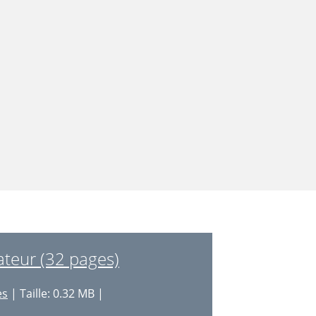
ateur (32 pages)
es
| Taille: 0.32 MB |