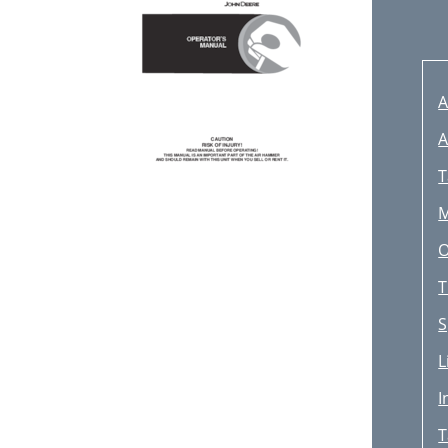
A
A
T
M
O
T
S
L
I
T