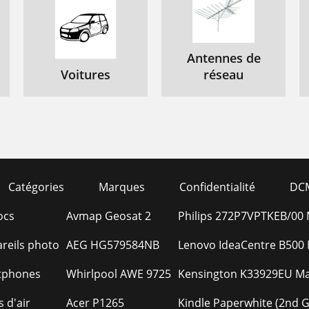
Antennes de
Voitures
réseau
Catégories
Marques
Confidentialité
DC
ocs
Avmap Geosat 2
Philips 272P7VPTKEB/00 M
areils photo
AEG HG579584NB
Lenovo IdeaCentre B500 M
tphones
Whirlpool AWE 9725
Kensington K33929EU M
s d'air
Acer P1265
Kindle Paperwhite (2nd G