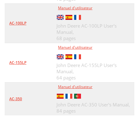
Manuel d'utilisateur
• Premiere Series (FP)
30
Please ship to. .
31
AC-100LP
John Deere AC-100LP User's
JOHN DEERE
33
Manual,
68 pages
D’ENTRETIEN
35
Manuel d'utilisateur
Radiateurs Portatifs
35
AC-155LP
John Deere AC-155LP User's
T70, T115 et T165
35
Manual,
Table des matières
64 pages
37
Manuel d'utilisateur
Sécurité
39
AC-350
AVERTISSEMENTS
40
John Deere AC-350 User's Manual,
84 pages
RENSEIGNEMENTS DE SÉCURITÉ
40
LES INCENDIES
41
MANIEZ LE CARBURANT AVEC SOIN
41