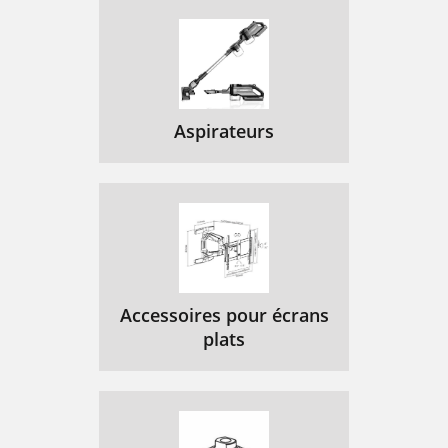
Fiche technique
62
DE SÉRIE
63
CATALOGUE DES PIÈCES
64
MANUEL DE L’OPÉRATEUR
64
Aspirateurs
LIVRES PUBLIÉS PAR JOHN DEERE
64
Veuillez expédier à . .
65
Accessoires pour écrans
plats