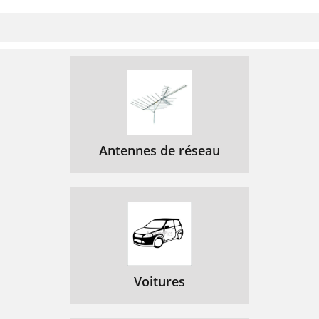
ANNUELEMENT
52
Remarque:
53
REMPLACEMENT DU FUSIBLE
54
NETTOYAGE DU VENTILATEUR
54
Remplacement et
55
Remarque :
56
Antennes de réseau
Modèle T70
57
Modèles T115/T165
57
ENTREPOSAGE ET ENTRETIEN
58
Assemblage
59
ROUES ET ESSIEU
60
Voitures
POIGNÉES
61