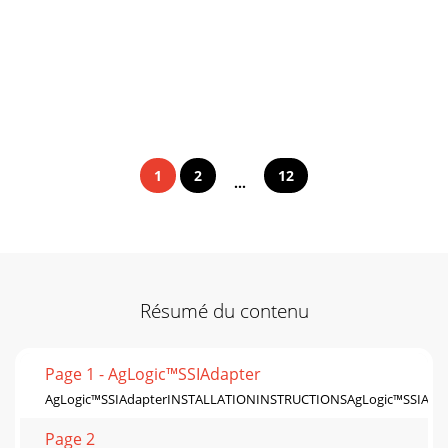
1
2
12
...
Résumé du contenu
Page 1 - AgLogic™SSIAdapter
AgLogic™SSIAdapterINSTALLATIONINSTRUCTIONSAgLogic™SSIAdap
Page 2