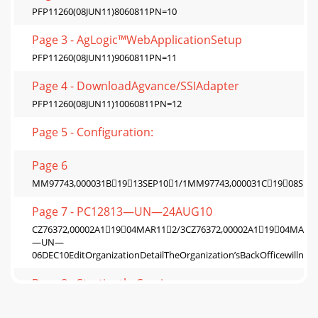
PFP11260(08JUN11)8060811PN=10
Page 3 - AgLogic™WebApplicationSetup
PFP11260(08JUN11)9060811PN=11
Page 4 - DownloadAgvance/SSIAdapter
PFP11260(08JUN11)10060811PN=12
Page 5 - Configuration:
Page 6
MM97743,000031B1913SEP101/1MM97743,000031C1908SEP10
Page 7 - PC12813—UN—24AUG10
CZ76372,00002A11904MAR112/3CZ76372,00002A11904MAR1
—UN—
06DEC10EditOrganizationDetailTheOrganization’sBackOfficewillnee
Page 8 - StartingtheService
CZ76372,00002A21904MAR111/1ContinuedonnextpageCZ76372,00