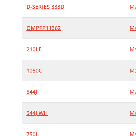
D-SERIES 333D
Ma
OMPFP11362
Ma
210LE
Ma
1050C
Ma
544J
Ma
544J WH
Ma
750J
Ma