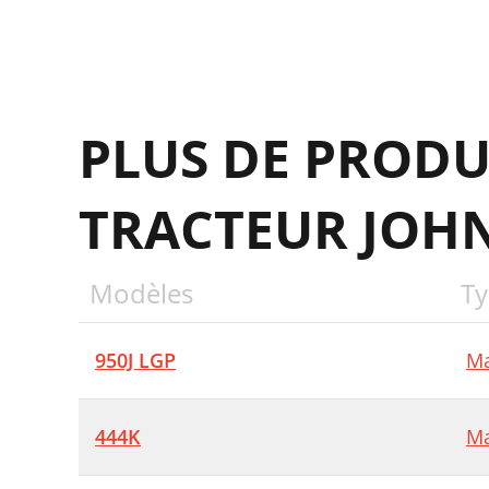
PLUS DE PRODU
TRACTEUR JOH
Modèles
Ty
950J LGP
Ma
444K
Ma