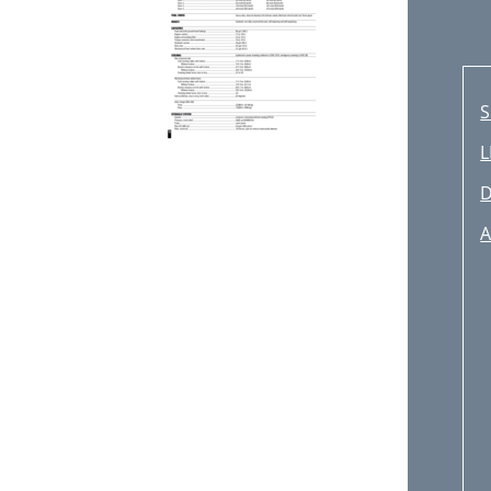
S
L
D
A