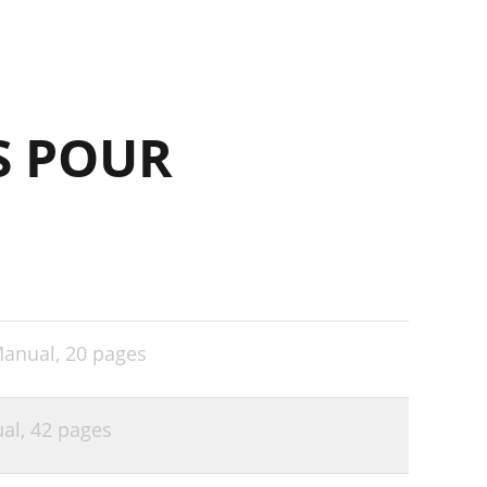
S POUR
Manual,
20 pages
ual,
42 pages