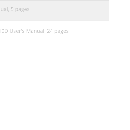
nual,
5 pages
0D User's Manual,
24 pages