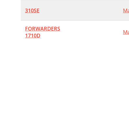
310SE
Ma
FORWARDERS
Ma
1710D