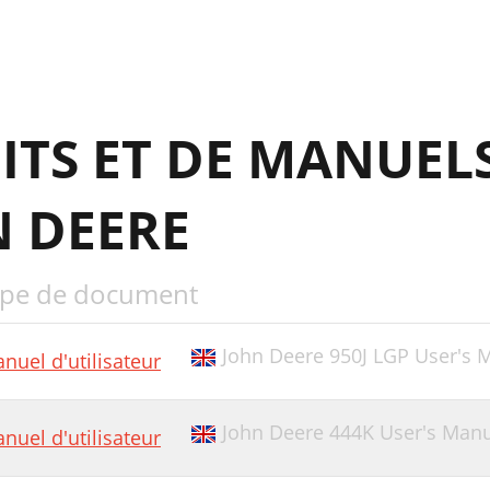
ITS ET DE MANUEL
N DEERE
pe de document
John Deere 950J LGP User's 
nuel d'utilisateur
John Deere 444K User's Man
nuel d'utilisateur