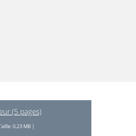
eur (5 pages)
aille: 0.23 MB |