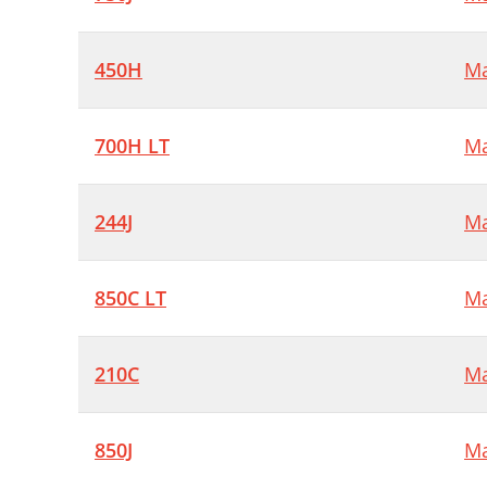
450H
Ma
700H LT
Ma
244J
Ma
850C LT
Ma
210C
Ma
850J
Ma