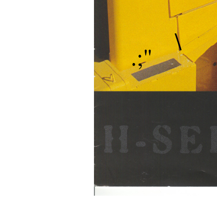
\
.;"