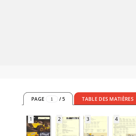
PAGE
/
5
TABLE DES MATIÈRES
1
2
3
4