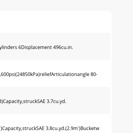
inders 6Displacement 496cu.in.
600psi(24850kPa)reliefArticulationangle 80-
Capacity,struckSAE 3.7cu.yd.
Capacity,struckSAE 3.8cu.yd.(2.9m')Bucketw