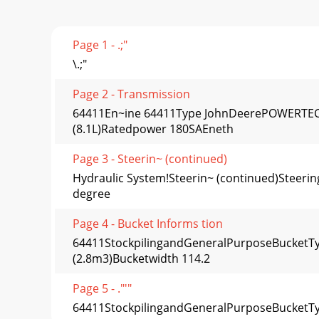
Page 1 - .;"
\.;"
Page 2 - Transmission
64411En~ine 64411Type JohnDeerePOWERTECH
(8.1L)Ratedpower 180SAEneth
Page 3 - Steerin~ (continued)
Hydraulic System!Steerin~ (continued)Steerin
degree
Page 4 - Bucket Informs tion
64411StockpilingandGeneralPurposeBucketTyp
(2.8m3)Bucketwidth 114.2
Page 5 - ."'"
64411StockpilingandGeneralPurposeBucketTyp