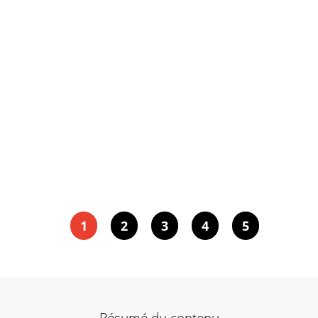
1
2
3
4
5
Résumé du contenu