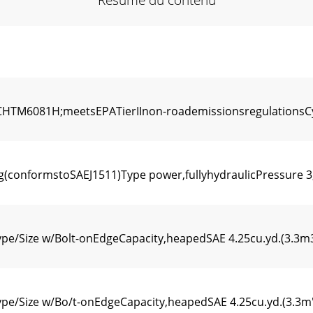
TM6081H;meetsEPATierIInon-roademissionsregulationsCyl
g(conformstoSAEJ1511)Type power,fullyhydraulicPressure 3,
e/Size w/Bolt-onEdgeCapacity,heapedSAE 4.25cu.yd.(3.3m3)
e/Size w/Bo/t-onEdgeCapacity,heapedSAE 4.25cu.yd.(3.3m')